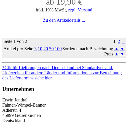
ab 19,90 €
inkl. 19% MwSt,
zzgl. Versand
Zu den Artikeldetails ...
Seite 1 von 2
1
2
»
Artikel pro Seite
3
10
20
50
100
Sortieren nach Bezeichnung
▲
▼
Preis
▲
▼
*Gilt für Lieferungen nach Deutschland bei Standardversand.
Lieferzeiten für andere Länder und Informationen zur Berechnung
des Liefertermins siehe hier.
Unternehmen
Erwin Jendral
Fahnen-Wimpel-Banner
Adlerstr. 4
45899 Gelsenkirchen
Deutschland