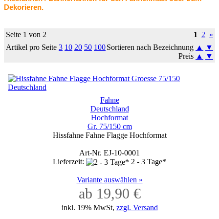
Dekorieren.
Seite 1 von 2
1
2
»
Artikel pro Seite
3
10
20
50
100
Sortieren nach Bezeichnung
▲
▼
Preis
▲
▼
Fahne
Deutschland
Hochformat
Gr. 75/150 cm
Hissfahne Fahne Flagge Hochformat
Art-Nr. EJ-10-0001
Lieferzeit:
2 - 3 Tage*
Variante auswählen »
ab 19,90 €
inkl. 19% MwSt,
zzgl. Versand