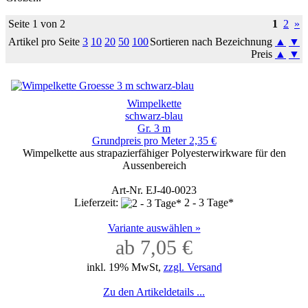
Seite 1 von 2
1
2
»
Artikel pro Seite
3
10
20
50
100
Sortieren nach Bezeichnung
▲
▼
Preis
▲
▼
Wimpelkette
schwarz-blau
Gr. 3 m
Grundpreis pro Meter 2,35 €
Wimpelkette aus strapazierfähiger Polyesterwirkware für den
Aussenbereich
Art-Nr. EJ-40-0023
Lieferzeit:
2 - 3 Tage*
Variante auswählen »
ab 7,05 €
inkl. 19% MwSt,
zzgl. Versand
Zu den Artikeldetails ...