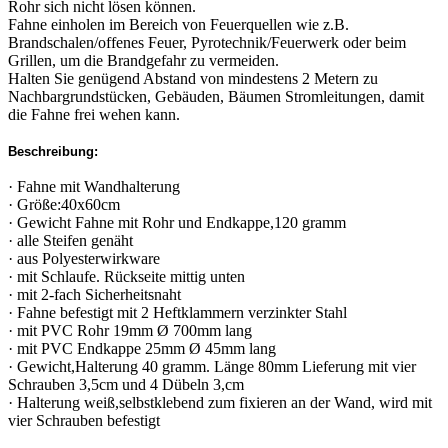
Rohr sich nicht lösen können.
Fahne einholen im Bereich von Feuerquellen wie z.B.
Brandschalen/offenes Feuer, Pyrotechnik/Feuerwerk oder beim
Grillen, um die Brandgefahr zu vermeiden.
Halten Sie genügend Abstand von mindestens 2 Metern zu
Nachbargrundstücken, Gebäuden, Bäumen Stromleitungen, damit
die Fahne frei wehen kann.
Beschreibung:
· Fahne mit Wandhalterung
· Größe:40x60cm
· Gewicht Fahne mit Rohr und Endkappe,120 gramm
· alle Steifen genäht
· aus Polyesterwirkware
· mit Schlaufe. Rückseite mittig unten
· mit 2-fach Sicherheitsnaht
· Fahne befestigt mit 2 Heftklammern verzinkter Stahl
· mit PVC Rohr 19mm Ø 700mm lang
· mit PVC Endkappe 25mm Ø 45mm lang
· Gewicht,Halterung 40 gramm. Länge 80mm Lieferung mit vier
Schrauben 3,5cm und 4 Dübeln 3,cm
· Halterung weiß,selbstklebend zum fixieren an der Wand, wird mit
vier Schrauben befestigt