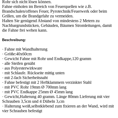
Rohr sich nicht lösen können.
Fahne einholen im Bereich von Feuerquellen wie z.B.
Brandschalen/offenes Feuer, Pyrotechnik/Feuerwerk oder beim
Grillen, um die Brandgefahr zu vermeiden.
Halten Sie genügend Abstand von mindestens 2 Metern zu
Nachbargrundstücken, Gebäuden, Bäumen Stromleitungen, damit
die Fahne frei wehen kann.
Beschreibung:
· Fahne mit Wandhalterung
· Größe:40x60cm
· Gewicht Fahne mit Rohr und Endkappe,120 gramm
· alle Steifen genäht
· aus Polyesterwirkware
· mit Schlaufe. Rückseite mittig unten
· mit 2-fach Sicherheitsnaht
· Fahne befestigt mit 2 Heftklammern verzinkter Stahl
· mit PVC Rohr 19mm Ø 700mm lang
· mit PVC Endkappe 25mm Ø 45mm lang
· Gewicht,Halterung 40 gramm. Länge 80mm Lieferung mit vier
Schrauben 3,5cm und 4 Dübeln 3,cm
· Halterung weiß,selbstklebend zum fixieren an der Wand, wird mit
vier Schrauben befestigt