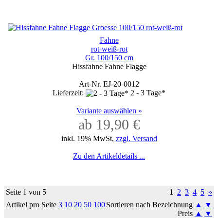
Fahne
rot-weiß-rot
Gr. 100/150 cm
Hissfahne Fahne Flagge
Art-Nr. EJ-20-0012
Lieferzeit:
2 - 3 Tage*
Variante auswählen »
ab 19,90 €
inkl. 19% MwSt,
zzgl. Versand
Zu den Artikeldetails ...
Seite 1 von 5
1
2
3
4
5
»
Artikel pro Seite
3
10
20
50
100
Sortieren nach Bezeichnung
▲
▼
Preis
▲
▼