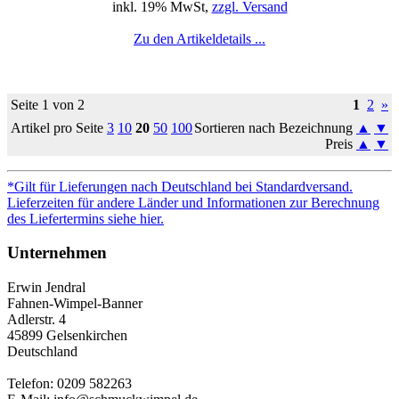
inkl. 19% MwSt,
zzgl. Versand
Zu den Artikeldetails ...
Seite 1 von 2
1
2
»
Artikel pro Seite
3
10
20
50
100
Sortieren nach Bezeichnung
▲
▼
Preis
▲
▼
*Gilt für Lieferungen nach Deutschland bei Standardversand.
Lieferzeiten für andere Länder und Informationen zur Berechnung
des Liefertermins siehe hier.
Unternehmen
Erwin Jendral
Fahnen-Wimpel-Banner
Adlerstr. 4
45899 Gelsenkirchen
Deutschland
Telefon: 0209 582263