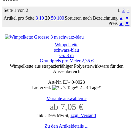
Seite 1 von 2
1
2
»
Artikel pro Seite
3
10
20
50
100
Sortieren nach Bezeichnung
▲
▼
Preis
▲
▼
Wimpelkette
schwarz-blau
Gr. 3 m
Grundpreis pro Meter 2,35 €
Wimpelkette aus strapazierfähiger Polyesterwirkware für den
Aussenbereich
Art-Nr. EJ-40-0023
Lieferzeit:
2 - 3 Tage*
Variante auswählen »
ab 7,05 €
inkl. 19% MwSt,
zzgl. Versand
Zu den Artikeldetails ...