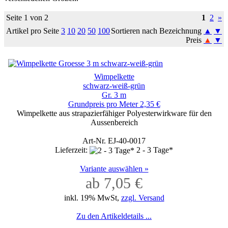
Seite 1 von 2
1
2
»
Artikel pro Seite
3
10
20
50
100
Sortieren nach Bezeichnung
▲
▼
Preis
▲
▼
Wimpelkette
schwarz-weiß-grün
Gr. 3 m
Grundpreis pro Meter 2,35 €
Wimpelkette aus strapazierfähiger Polyesterwirkware für den
Aussenbereich
Art-Nr. EJ-40-0017
Lieferzeit:
2 - 3 Tage*
Variante auswählen »
ab 7,05 €
inkl. 19% MwSt,
zzgl. Versand
Zu den Artikeldetails ...