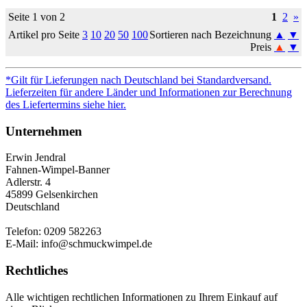
Seite 1 von 2
1
2
»
Artikel pro Seite
3
10
20
50
100
Sortieren nach Bezeichnung
▲
▼
Preis
▲
▼
*Gilt für Lieferungen nach Deutschland bei Standardversand.
Lieferzeiten für andere Länder und Informationen zur Berechnung
des Liefertermins siehe hier.
Unternehmen
Erwin Jendral
Fahnen-Wimpel-Banner
Adlerstr. 4
45899 Gelsenkirchen
Deutschland
Telefon: 0209 582263
E-Mail: info@schmuckwimpel.de
Rechtliches
Alle wichtigen rechtlichen Informationen zu Ihrem Einkauf auf