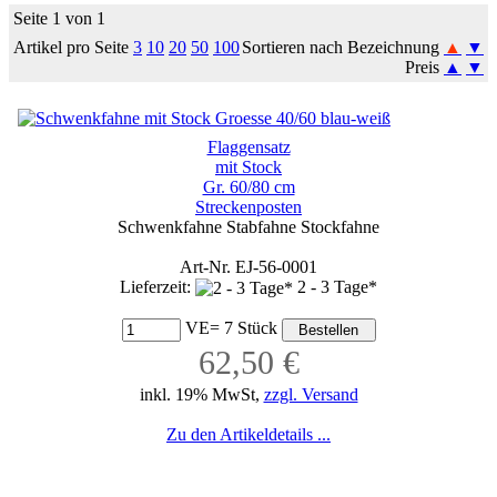
Seite 1 von 1
Artikel pro Seite
3
10
20
50
100
Sortieren nach Bezeichnung
▲
▼
Preis
▲
▼
Flaggensatz
mit Stock
Gr. 60/80 cm
Streckenposten
Schwenkfahne Stabfahne Stockfahne
Art-Nr. EJ-56-0001
Lieferzeit:
2 - 3 Tage*
VE= 7 Stück
62,50 €
inkl. 19% MwSt,
zzgl. Versand
Zu den Artikeldetails ...