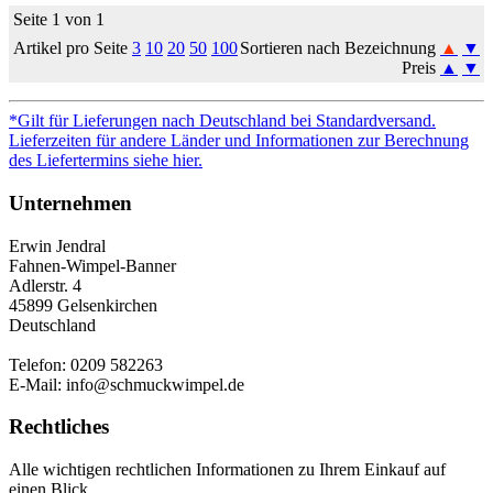
Seite 1 von 1
Artikel pro Seite
3
10
20
50
100
Sortieren nach Bezeichnung
▲
▼
Preis
▲
▼
*Gilt für Lieferungen nach Deutschland bei Standardversand.
Lieferzeiten für andere Länder und Informationen zur Berechnung
des Liefertermins siehe hier.
Unternehmen
Erwin Jendral
Fahnen-Wimpel-Banner
Adlerstr. 4
45899 Gelsenkirchen
Deutschland
Telefon: 0209 582263
E-Mail: info@schmuckwimpel.de
Rechtliches
Alle wichtigen rechtlichen Informationen zu Ihrem Einkauf auf
einen Blick.